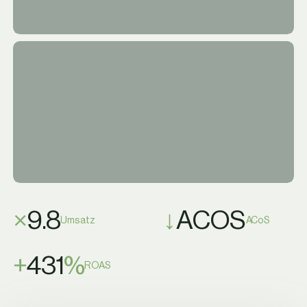
×
9.8
↓
ACOS
Umsatz
ACoS
+
431
%
ROAS