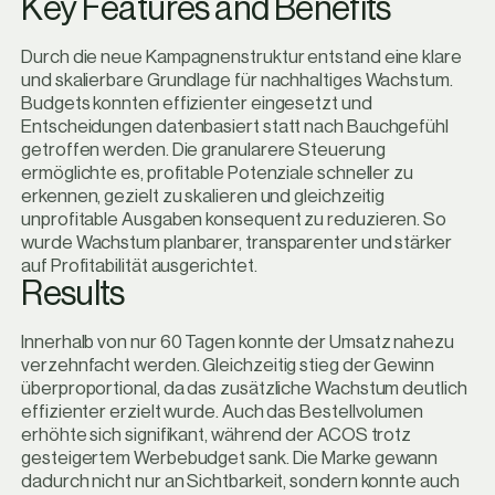
K
e
y
F
e
a
t
u
r
e
s
a
n
d
B
e
n
e
f
i
t
s
Durch die neue Kampagnenstruktur entstand eine klare
und skalierbare Grundlage für nachhaltiges Wachstum.
Budgets konnten effizienter eingesetzt und
Entscheidungen datenbasiert statt nach Bauchgefühl
getroffen werden. Die granularere Steuerung
ermöglichte es, profitable Potenziale schneller zu
erkennen, gezielt zu skalieren und gleichzeitig
unprofitable Ausgaben konsequent zu reduzieren. So
wurde Wachstum planbarer, transparenter und stärker
auf Profitabilität ausgerichtet.
R
e
s
u
l
t
s
Innerhalb von nur 60 Tagen konnte der Umsatz nahezu
verzehnfacht werden. Gleichzeitig stieg der Gewinn
überproportional, da das zusätzliche Wachstum deutlich
effizienter erzielt wurde. Auch das Bestellvolumen
erhöhte sich signifikant, während der ACOS trotz
gesteigertem Werbebudget sank. Die Marke gewann
dadurch nicht nur an Sichtbarkeit, sondern konnte auch