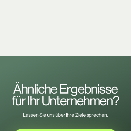
Ä
h
n
l
i
c
h
e
E
r
g
e
b
n
i
s
s
e
f
ü
r
I
h
r
U
n
t
e
r
n
e
h
m
e
n
?
Lassen Sie uns über Ihre Ziele sprechen.