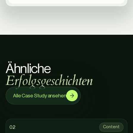
Ä
h
n
l
i
c
h
e
E
r
f
o
l
g
s
g
e
s
c
h
i
c
h
t
e
n
Alle Case Study ansehen
0
2
Content