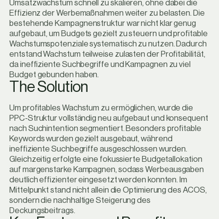
Umsatzwachstum schnell zu skalieren, ohne dabei die
Effizienz der Werbemaßnahmen weiter zu belasten. Die
bestehende Kampagnenstruktur war nicht klar genug
aufgebaut, um Budgets gezielt zu steuern und profitable
Wachstumspotenziale systematisch zu nutzen. Dadurch
entstand Wachstum teilweise zulasten der Profitabilität,
da ineffiziente Suchbegriffe und Kampagnen zu viel
Budget gebunden haben.
T
h
e
S
o
l
u
t
i
o
n
Um profitables Wachstum zu ermöglichen, wurde die
PPC-Struktur vollständig neu aufgebaut und konsequent
nach Suchintention segmentiert. Besonders profitable
Keywords wurden gezielt ausgebaut, während
ineffiziente Suchbegriffe ausgeschlossen wurden.
Gleichzeitig erfolgte eine fokussierte Budgetallokation
auf margenstarke Kampagnen, sodass Werbeausgaben
deutlich effizienter eingesetzt werden konnten. Im
Mittelpunkt stand nicht allein die Optimierung des ACOS,
sondern die nachhaltige Steigerung des
Deckungsbeitrags.