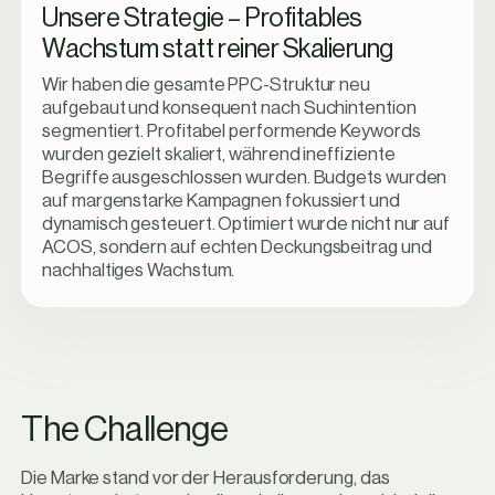
Unsere Strategie – Profitables
Wachstum statt reiner Skalierung
Wir haben die gesamte PPC-Struktur neu
aufgebaut und konsequent nach Suchintention
segmentiert. Profitabel performende Keywords
wurden gezielt skaliert, während ineffiziente
Begriffe ausgeschlossen wurden. Budgets wurden
auf margenstarke Kampagnen fokussiert und
dynamisch gesteuert. Optimiert wurde nicht nur auf
ACOS, sondern auf echten Deckungsbeitrag und
nachhaltiges Wachstum.
T
h
e
C
h
a
l
l
e
n
g
e
Die Marke stand vor der Herausforderung, das