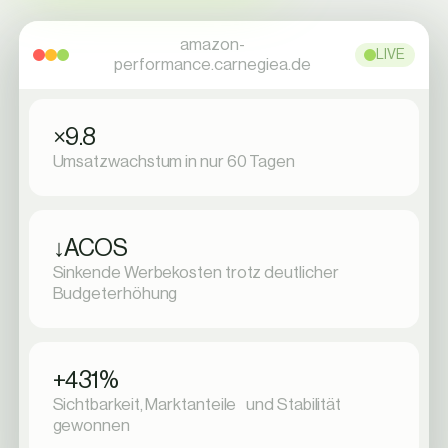
amazon-
LIVE
performance.carnegiea.de
×
9.8
Umsatzwachstum in nur 60 Tagen
↓
ACOS
Sinkende Werbekosten trotz deutlicher
Budgeterhöhung
+
431
%
Sichtbarkeit, Marktanteile und Stabilität
gewonnen