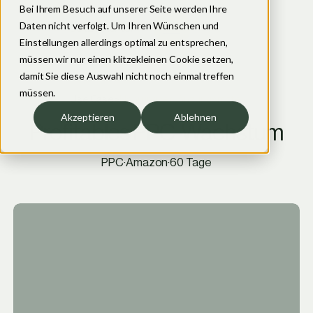
Bei Ihrem Besuch auf unserer Seite werden Ihre
Daten nicht verfolgt. Um Ihren Wünschen und
Jetzt starten
Einstellungen allerdings optimal zu entsprechen,
müssen wir nur einen klitzekleinen Cookie setzen,
damit Sie diese Auswahl nicht noch einmal treffen
müssen.
Use Case
>
Nahrungsergänzungsmittel
Akzeptieren
Ablehnen
Profitables PPC-Wachstum
PPC
·
Amazon
·
60 Tage