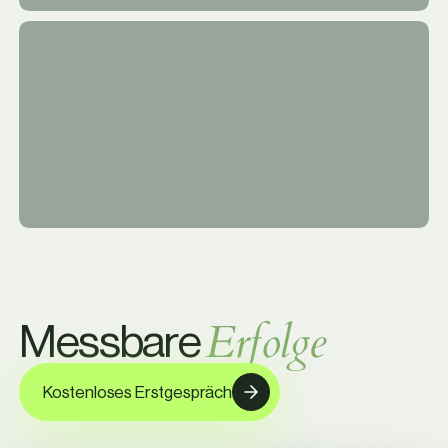
E
r
f
o
l
g
e
M
e
s
s
b
a
r
e
Kostenloses Erstgespräch