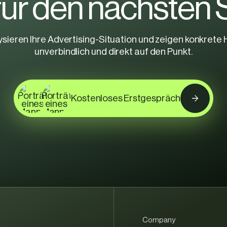
f
ü
r
d
e
n
n
ä
c
h
s
t
e
n
ysieren Ihre Advertising-Situation und zeigen konkret
unverbindlich und direkt auf den Punkt.
Kostenloses Erstgespräch
Company