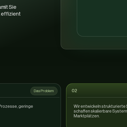
amit Sie
 effizient
02
Das Problem
 Prozesse, geringe
Wir entwickeln strukturiert
schaffen skalierbare Systeme
Marktplätzen.