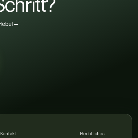
S
c
h
r
i
t
t
?
e Hebel —
Kontakt
Rechtliches