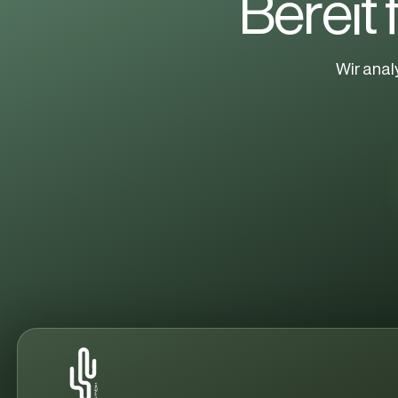
B
e
r
e
i
t
Wir anal