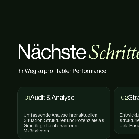
S
c
h
r
i
t
t
N
ä
c
h
s
t
e
Ihr Weg zu profitabler Performance
Audit & Analyse
Str
01
02
Umfassende Analyse Ihrer aktuellen
Entwickl
Situation, Strukturen und Potenziale als
struktur
Grundlage für alle weiteren
– als Bas
Maßnahmen.