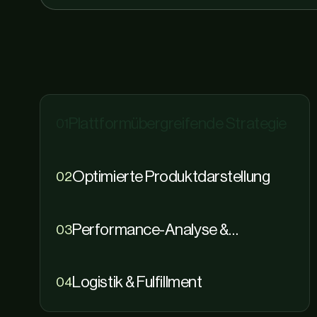
Plattformübergreifende Strategie
01
Optimierte Produktdarstellung
02
Performance-Analyse &
03
Marktplatz-Insights
Logistik & Fulfillment
04