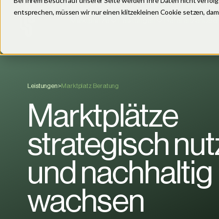
Bei Ihrem Besuch auf unserer Seite werden Ihre Daten nicht verfolg
entsprechen, müssen wir nur einen klitzekleinen Cookie setzen, dam
Marktplätze
Leistungen
Referenzen
Über
Amazon
Otto
E
Leistungen
>
Marktplatz Beratung
Analytics
A
Marktplätze
Brand Awareness
C
Consulting & Beratung
D
strategisch nu
Internationalisierung
T
und nachhaltig
Marktplatz Beratung
S
wachsen