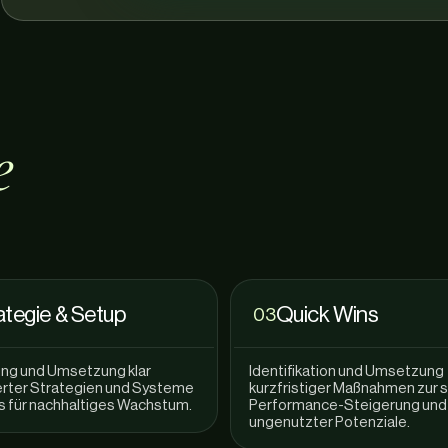
e
ategie & Setup
Quick Wins
03
ung und Umsetzung klar
Identifikation und Umsetzung
ierter Strategien und Systeme
kurzfristiger Maßnahmen zur 
is für nachhaltiges Wachstum.
Performance-Steigerung und
ungenutzter Potenziale.