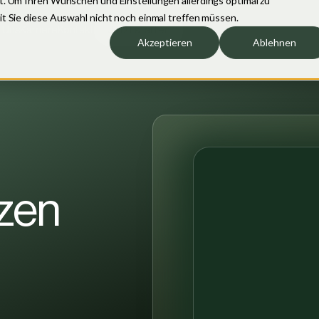
t. Um Ihren Wünschen und Einstellungen allerdings optimal zu
it Sie diese Auswahl nicht noch einmal treffen müssen.
 Uns
Karriere
Kontakt
Jetzt starten
Akzeptieren
Ablehnen
Sprechen wir übe
bay
Kaufland
Shop Apotheke
dvertising
Ihr Wachstum
ontent Marketing
SP (Demand Side Platform)
tzen
roubleshooting
EO & Zielgruppenanalyse
Kostenloses Erstgespräch