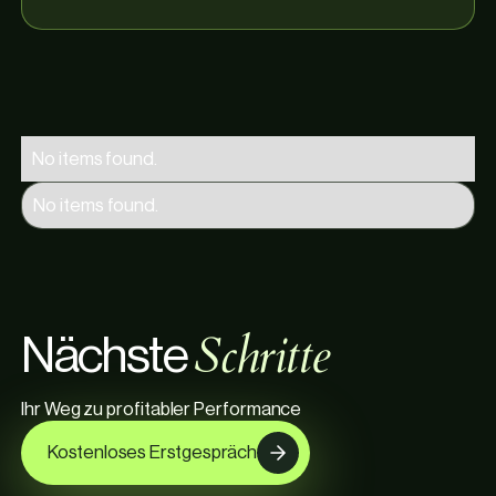
No items found.
No items found.
S
c
h
r
i
t
t
e
N
ä
c
h
s
t
e
Ihr Weg zu profitabler Performance
Kostenloses Erstgespräch