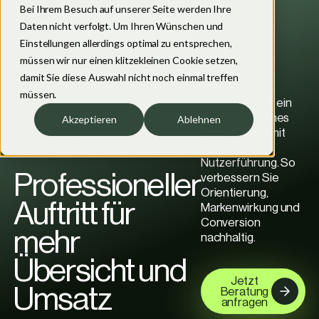
Bei Ihrem Besuch auf unserer Seite werden Ihre
Daten nicht verfolgt. Um Ihren Wünschen und
Jetzt starten
Einstellungen allerdings optimal zu entsprechen,
müssen wir nur einen klitzekleinen Cookie setzen,
damit Sie diese Auswahl nicht noch einmal treffen
müssen.
Wir entwickeln ein
klares, modernes
Akzeptieren
Ablehnen
Shop-Design mit
Leistungen
>
Shop Design
optimaler
Nutzerführung. So
Professioneller
verbessern Sie
Orientierung,
Auftritt für
Markenwirkung und
Conversion
mehr
nachhaltig.
Übersicht und
Jetzt
Umsatz
Beratung
anfragen