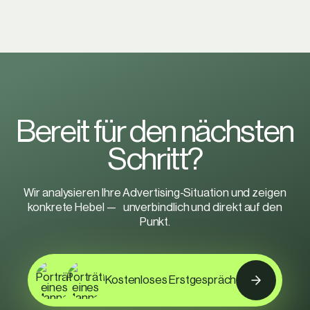
B
e
r
e
i
t
f
ü
r
d
e
n
n
ä
c
h
s
t
e
n
S
c
h
r
i
t
t
?
Wir analysieren Ihre Advertising-Situation und zeigen
konkrete Hebel — unverbindlich und direkt auf den
Punkt.
Kostenloses Erstgespräch